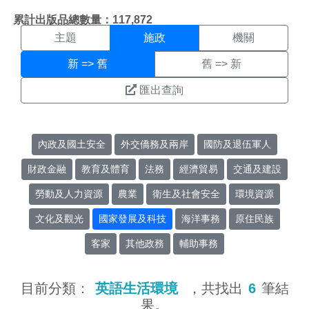
施政搜尋結果頁面
:::
累計出版品總數量：117,872
主題
施政
機關
新 => 舊
舊 => 新
匯出查詢
內政及國土安全
外交僑務及兩岸
國防及退伍軍人
財政金融
教育及體育
法務
經濟貿易
交通及建設
勞動及人力資源
農業
衛生及社會安全
環境資源
文化及觀光
國家發展及科技
海洋事務
原住民族
客家
其他政務
輔助事務
目前分類：
英語生活環境
，共找出
6
筆結
果。