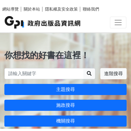
跳至主要內容區塊
網站導覽
│
關於本站
│
隱私權及安全政策
│
聯絡我們
你想找的好書在這裡！
搜尋
進階搜尋
主題搜尋
施政搜尋
機關搜尋