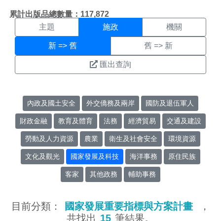
施政搜尋結果頁面
:::
累計出版品總數量：117,872
主題
施政
機關
新 => 舊
舊 => 新
匯出查詢
內政及國土安全
外交僑務及兩岸
國防及退伍軍人
財政金融
教育及體育
法務
經濟貿易
交通及建設
勞動及人力資源
農業
衛生及社會安全
環境資源
文化及觀光
國家發展及科技
海洋事務
原住民族
客家
其他政務
輔助事務
目前分類：
國家發展重要指標與方案計畫
，
共找出
15
筆結果。