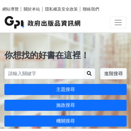
跳至主要內容區塊
網站導覽
│
關於本站
│
隱私權及安全政策
│
聯絡我們
你想找的好書在這裡！
搜尋
進階搜尋
主題搜尋
施政搜尋
機關搜尋