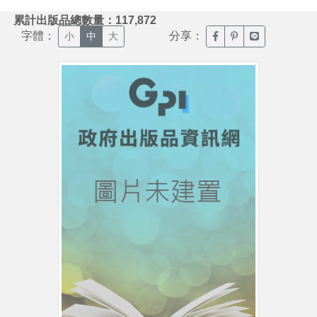
:::
累計出版品總數量：117,872
字體：
分享：
臉書分享(另開新視窗)
噗浪分享(另開新視
Line分享(另
小
中
大