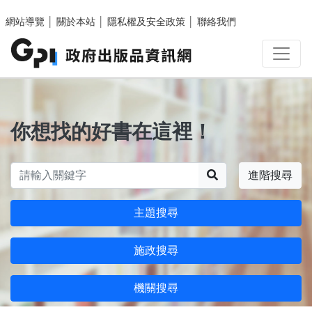
跳至主要內容區塊
網站導覽
│
關於本站
│
隱私權及安全政策
│
聯絡我們
你想找的好書在這裡！
搜尋
進階搜尋
主題搜尋
施政搜尋
機關搜尋