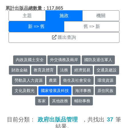
施政搜尋結果頁面
:::
累計出版品總數量：117,865
主題
施政
機關
新 => 舊
舊 => 新
匯出查詢
內政及國土安全
外交僑務及兩岸
國防及退伍軍人
財政金融
教育及體育
法務
經濟貿易
交通及建設
勞動及人力資源
農業
衛生及社會安全
環境資源
文化及觀光
國家發展及科技
海洋事務
原住民族
客家
其他政務
輔助事務
目前分類：
政府出版品管理
，共找出
37
筆
結果。