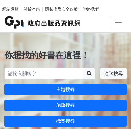
跳至主要內容區塊
網站導覽
│
關於本站
│
隱私權及安全政策
│
聯絡我們
你想找的好書在這裡！
搜尋
進階搜尋
主題搜尋
施政搜尋
機關搜尋