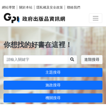
跳至主要內容區塊
網站導覽
│
關於本站
│
隱私權及安全政策
│
聯絡我們
你想找的好書在這裡！
搜尋
進階搜尋
主題搜尋
施政搜尋
機關搜尋