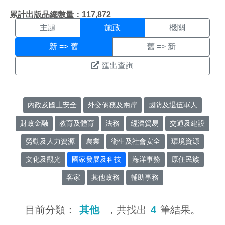
施政搜尋結果頁面
:::
累計出版品總數量：117,872
主題
施政
機關
新 => 舊
舊 => 新
匯出查詢
內政及國土安全
外交僑務及兩岸
國防及退伍軍人
財政金融
教育及體育
法務
經濟貿易
交通及建設
勞動及人力資源
農業
衛生及社會安全
環境資源
文化及觀光
國家發展及科技
海洋事務
原住民族
客家
其他政務
輔助事務
目前分類：
其他
，共找出
4
筆結果。