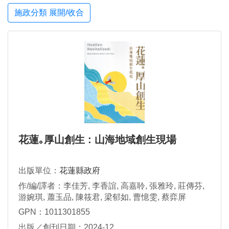
施政分類 展開/收合
花蓮｡厚山創生 : 山海地域創生現場
出版單位：
花蓮縣政府
作/編/譯者：李佳芳, 李香誼, 高嘉聆, 張雅玲, 莊傳芬,
游婉琪, 蕭玉品, 陳筱君, 梁郁如, 曹憶雯, 蔡弈屏
GPN：1011301855
出版／創刊日期：2024-12