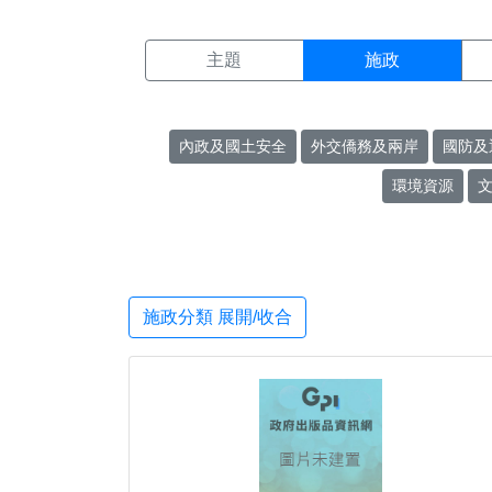
施政搜尋結果頁面
:::
主題
施政
內政及國土安全
外交僑務及兩岸
國防及
環境資源
施政分類 展開/收合