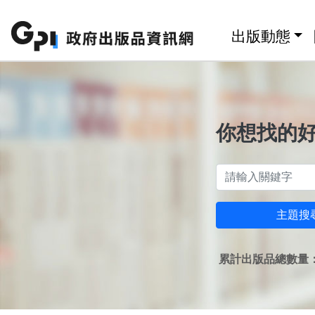
跳至主要內容區塊
:::
出版動態
你想找的
主題搜
累計出版品總數量：1