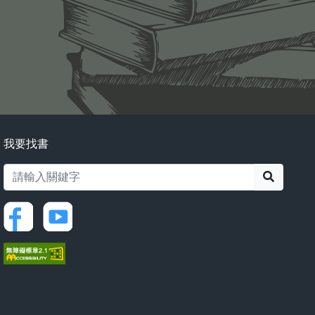
我要找書
搜尋