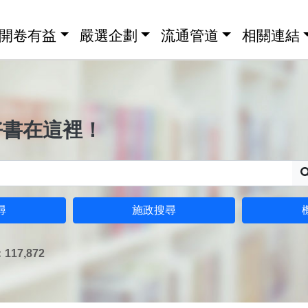
開卷有益
嚴選企劃
流通管道
相關連結
好書在這裡！
尋
施政搜尋
17,872