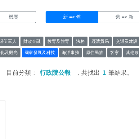
機關
新 => 舊
舊 => 新
退伍軍人
財政金融
教育及體育
法務
經濟貿易
交通及建設
文化及觀光
國家發展及科技
海洋事務
原住民族
客家
其他政
目前分類：
行政院公報
，共找出
1
筆結果。