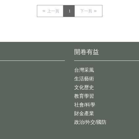
上一頁
1
下一頁
開卷有益
台灣采風
生活藝術
文化歷史
教育學習
社會/科學
財金產業
政治/外交/國防