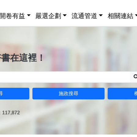
開卷有益
嚴選企劃
流通管道
相關連結
好書在這裡！
尋
施政搜尋
17,872