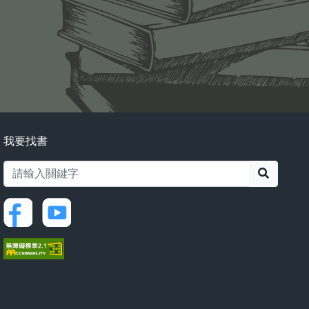
我要找書
搜尋