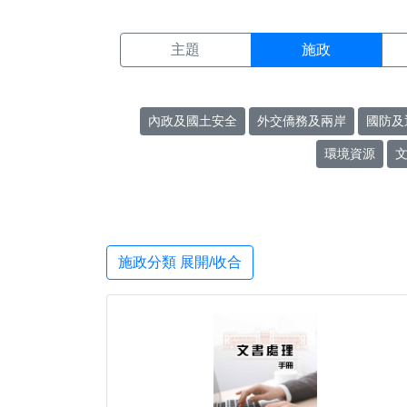
施政搜尋結果頁面
:::
主題
施政
內政及國土安全
外交僑務及兩岸
國防及
環境資源
施政分類 展開/收合