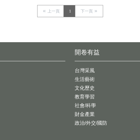
上一頁
1
下一頁
開卷有益
台灣采風
生活藝術
文化歷史
教育學習
社會/科學
財金產業
政治/外交/國防