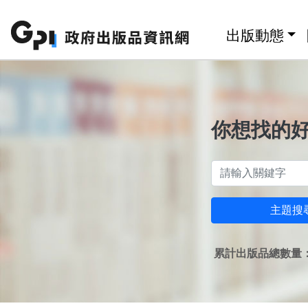
跳至主要內容區塊
:::
出版動態
你想找的
主題搜
累計出版品總數量：1