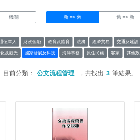
機關
新 => 舊
舊 => 新
退伍軍人
財政金融
教育及體育
法務
經濟貿易
交通及建設
文化及觀光
國家發展及科技
海洋事務
原住民族
客家
其他政
目前分類：
公文流程管理
，共找出
3
筆結果。