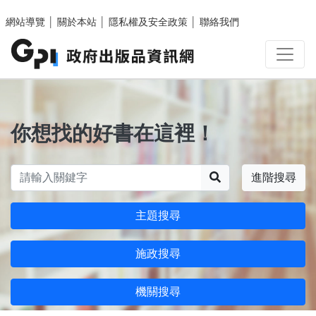
跳至主要內容區塊
網站導覽
│
關於本站
│
隱私權及安全政策
│
聯絡我們
你想找的好書在這裡！
搜尋
進階搜尋
主題搜尋
施政搜尋
機關搜尋