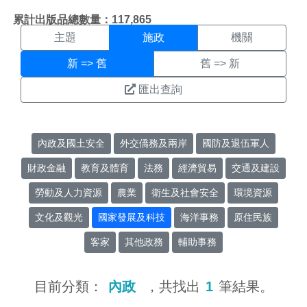
施政搜尋結果頁面
:::
累計出版品總數量：117,865
主題
施政
機關
新 => 舊
舊 => 新
匯出查詢
內政及國土安全
外交僑務及兩岸
國防及退伍軍人
財政金融
教育及體育
法務
經濟貿易
交通及建設
勞動及人力資源
農業
衛生及社會安全
環境資源
文化及觀光
國家發展及科技
海洋事務
原住民族
客家
其他政務
輔助事務
目前分類：
內政
，共找出
1
筆結果。