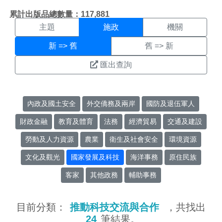
施政搜尋結果頁面
:::
累計出版品總數量：117,881
主題
施政
機關
新 => 舊
舊 => 新
匯出查詢
內政及國土安全
外交僑務及兩岸
國防及退伍軍人
財政金融
教育及體育
法務
經濟貿易
交通及建設
勞動及人力資源
農業
衛生及社會安全
環境資源
文化及觀光
國家發展及科技
海洋事務
原住民族
客家
其他政務
輔助事務
目前分類：
推動科技交流與合作
，共找出
24
筆結果。