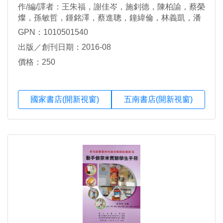
作/編/譯者：王朱福，謝佳岑，施釗德，陳柏諭，蔡榮
燦，孫敏哲，鍾銘澤，蔡進聰，鐘緯倫，林義凱，潘
俊龍，李柏融，陳佳靖，吳家佑，黃樹乾，鄭昀姍，
GPN：1010501540
郭映晴，林彥廷，李易陞，曾淯銘，王姿淇，蔡淑
出版／創刊日期：2016-08
儀，易昀緻，高宏瑋，郭承佑，李明錡，許家逢，陳
冠霖，楊中皇，張瑞觀，高梓淇，劉建源，黃國峰，
價格：250
謝文益，游耿能，王小惠，潘人豪，蔡佩君，陳怡
姍，楊祐誠，游曉貞，劉司昀，孔文婷，李亞祝等著
國家書店(開新視窗)
五南書店(開新視窗)