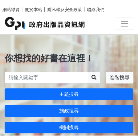
跳至主要內容區塊
網站導覽
│
關於本站
│
隱私權及安全政策
│
聯絡我們
你想找的好書在這裡！
搜尋
進階搜尋
主題搜尋
施政搜尋
機關搜尋