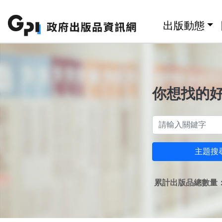
跳至主要內容區塊
:::
出版動態
你想找的
主題搜
累計出版品總數量：1