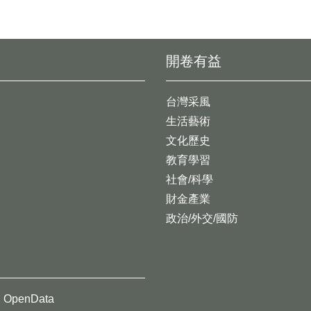
開卷有益
台灣采風
生活藝術
文化歷史
教育學習
社會/科學
財金產業
政治/外交/國防
OpenData