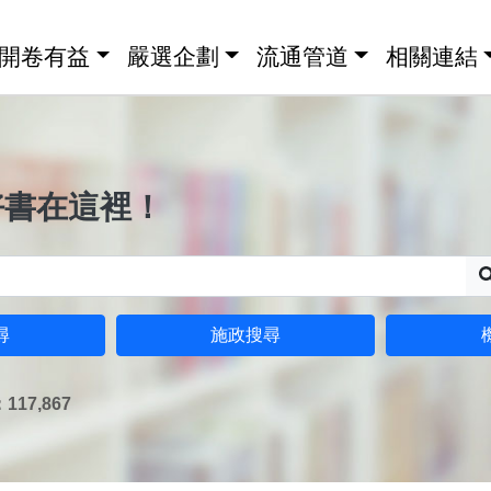
開卷有益
嚴選企劃
流通管道
相關連結
好書在這裡！
尋
施政搜尋
17,867