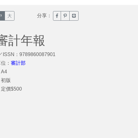
分享：
臉書分享(另開新視窗)
噗浪分享(另開新視窗)
Line分享(另開新視窗)
中
大
審計年報
／ISSN：9789860087901
單位：
審計部
A4
：初版
定價$500