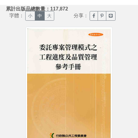
:::
累計出版品總數量：117,872
字體：
分享：
臉書分享(另開新視窗)
噗浪分享(另開新視
Line分享(另
小
中
大