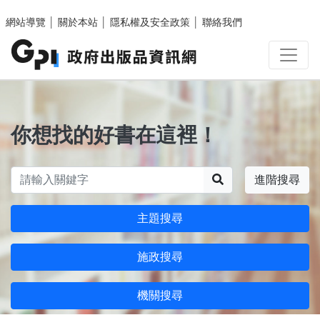
跳至主要內容區塊
網站導覽
│
關於本站
│
隱私權及安全政策
│
聯絡我們
你想找的好書在這裡！
搜尋
進階搜尋
主題搜尋
施政搜尋
機關搜尋