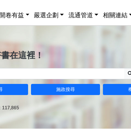
開卷有益
嚴選企劃
流通管道
相關連結
好書在這裡！
尋
施政搜尋
17,865