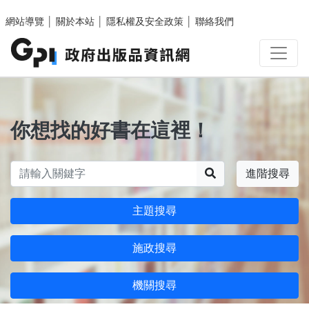
跳至主要內容區塊
網站導覽
│
關於本站
│
隱私權及安全政策
│
聯絡我們
你想找的好書在這裡！
搜尋
進階搜尋
主題搜尋
施政搜尋
機關搜尋