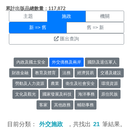
施政搜尋結果頁面
:::
累計出版品總數量：117,872
主題
施政
機關
新 => 舊
舊 => 新
匯出查詢
內政及國土安全
外交僑務及兩岸
國防及退伍軍人
財政金融
教育及體育
法務
經濟貿易
交通及建設
勞動及人力資源
農業
衛生及社會安全
環境資源
文化及觀光
國家發展及科技
海洋事務
原住民族
客家
其他政務
輔助事務
目前分類：
外交施政
，共找出
21
筆結果。