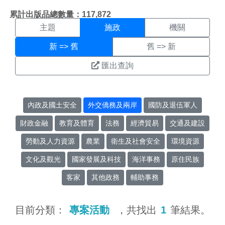
施政搜尋結果頁面
:::
累計出版品總數量：117,872
主題
施政
機關
新 => 舊
舊 => 新
匯出查詢
內政及國土安全
外交僑務及兩岸
國防及退伍軍人
財政金融
教育及體育
法務
經濟貿易
交通及建設
勞動及人力資源
農業
衛生及社會安全
環境資源
文化及觀光
國家發展及科技
海洋事務
原住民族
客家
其他政務
輔助事務
目前分類：
專案活動
，共找出
1
筆結果。