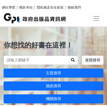
跳至主要內容區塊
網站導覽
│
關於本站
│
隱私權及安全政策
│
聯絡我們
你想找的好書在這裡！
搜尋
進階搜尋
主題搜尋
施政搜尋
機關搜尋