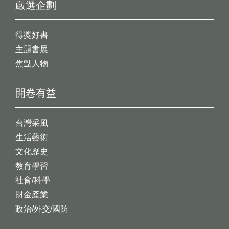
嚴選企劃
得獎好書
主題書展
焦點人物
開卷有益
台灣采風
生活藝術
文化歷史
教育學習
社會/科學
財金產業
政治/外交/國防