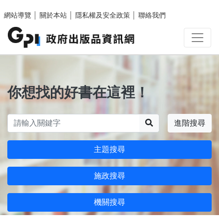
跳至主要內容區塊
網站導覽
│
關於本站
│
隱私權及安全政策
│
聯絡我們
你想找的好書在這裡！
搜尋
進階搜尋
主題搜尋
施政搜尋
機關搜尋