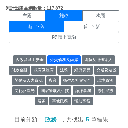
施政搜尋結果頁面
:::
累計出版品總數量：117,872
主題
施政
機關
新 => 舊
舊 => 新
匯出查詢
內政及國土安全
外交僑務及兩岸
國防及退伍軍人
財政金融
教育及體育
法務
經濟貿易
交通及建設
勞動及人力資源
農業
衛生及社會安全
環境資源
文化及觀光
國家發展及科技
海洋事務
原住民族
客家
其他政務
輔助事務
目前分類：
政務
，共找出
5
筆結果。