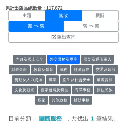
施政搜尋結果頁面
:::
累計出版品總數量：117,872
主題
施政
機關
新 => 舊
舊 => 新
匯出查詢
內政及國土安全
外交僑務及兩岸
國防及退伍軍人
財政金融
教育及體育
法務
經濟貿易
交通及建設
勞動及人力資源
農業
衛生及社會安全
環境資源
文化及觀光
國家發展及科技
海洋事務
原住民族
客家
其他政務
輔助事務
目前分類：
團體服務
，共找出
1
筆結果。