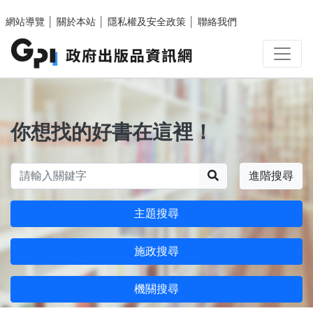
跳至主要內容區塊
網站導覽
│
關於本站
│
隱私權及安全政策
│
聯絡我們
你想找的好書在這裡！
搜尋
進階搜尋
主題搜尋
施政搜尋
機關搜尋