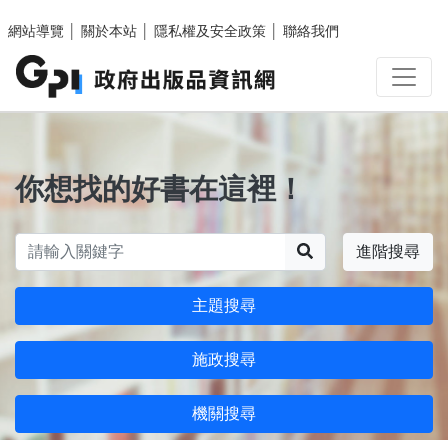
跳至主要內容區塊
網站導覽
│
關於本站
│
隱私權及安全政策
│
聯絡我們
你想找的好書在這裡！
搜尋
進階搜尋
主題搜尋
施政搜尋
機關搜尋