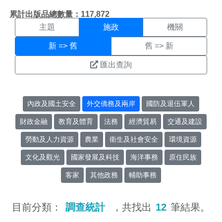
施政搜尋結果頁面
:::
累計出版品總數量：117,872
主題
施政
機關
新 => 舊
舊 => 新
匯出查詢
內政及國土安全
外交僑務及兩岸
國防及退伍軍人
財政金融
教育及體育
法務
經濟貿易
交通及建設
勞動及人力資源
農業
衛生及社會安全
環境資源
文化及觀光
國家發展及科技
海洋事務
原住民族
客家
其他政務
輔助事務
目前分類：
調查統計
，共找出
12
筆結果。