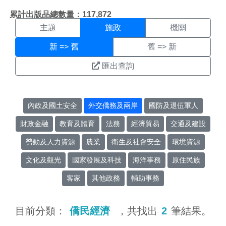
施政搜尋結果頁面
:::
累計出版品總數量：117,872
主題
施政
機關
新 => 舊
舊 => 新
匯出查詢
內政及國土安全
外交僑務及兩岸
國防及退伍軍人
財政金融
教育及體育
法務
經濟貿易
交通及建設
勞動及人力資源
農業
衛生及社會安全
環境資源
文化及觀光
國家發展及科技
海洋事務
原住民族
客家
其他政務
輔助事務
目前分類：
僑民經濟
，共找出
2
筆結果。