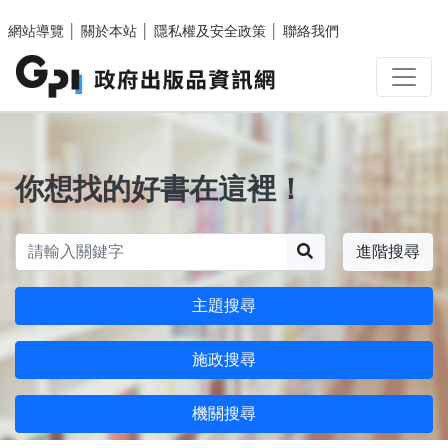
跳至主要內容區塊
網站導覽
│
關於本站
│
隱私權及安全政策
│
聯絡我們
你想找的好書在這裡！
搜尋
進階搜尋
主題搜尋
施政搜尋
機關搜尋