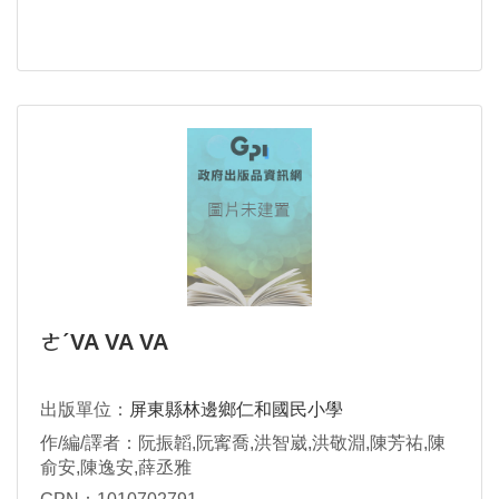
ㄜˊVA VA VA
出版單位：
屏東縣林邊鄉仁和國民小學
作/編/譯者：阮振韜,阮寗喬,洪智崴,洪敬淵,陳芳祐,陳
俞安,陳逸安,薛丞雅