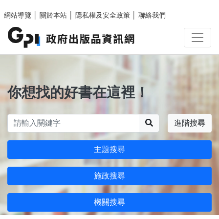
跳至主要內容區塊
網站導覽
│
關於本站
│
隱私權及安全政策
│
聯絡我們
你想找的好書在這裡！
搜尋
進階搜尋
主題搜尋
施政搜尋
機關搜尋