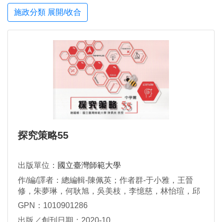
施政分類 展開/收合
探究策略55
出版單位：
國立臺灣師範大學
作/編/譯者：總編輯-陳佩英；作者群-于小雅，王晉
修，朱夢琳，何耿旭，吳美枝，李憶慈，林怡瑄，邱
健銘，姚政男，施佳慧，孫細，徐嘉偉，張志維，張
GPN：1010901286
銘傑，莊惠如，莊德仁，許琇敏，許靜宜，陳小凰，
出版／創刊日期：2020-10