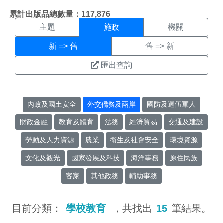
施政搜尋結果頁面
:::
累計出版品總數量：117,876
主題
施政
機關
新 => 舊
舊 => 新
匯出查詢
內政及國土安全
外交僑務及兩岸
國防及退伍軍人
財政金融
教育及體育
法務
經濟貿易
交通及建設
勞動及人力資源
農業
衛生及社會安全
環境資源
文化及觀光
國家發展及科技
海洋事務
原住民族
客家
其他政務
輔助事務
目前分類：
學校教育
，共找出
15
筆結果。