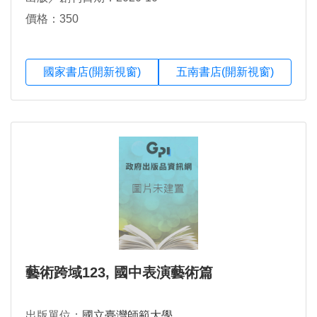
陳正宜，陳佩妍，陳佳琪，陳柏羽，陳麗明，陶秀
英，曾麗娜，黃文貞，黃琪，劉美嬌，劉綉菁，蔡佩
價格：350
真，鄭明宗，鄭美瑜，鄭錚易，蕭雅娟，薛靜瑩，謝
佩珊，謝宗霖，蘇淑菁，顧志成
國家書店(開新視窗)
五南書店(開新視窗)
藝術跨域123, 國中表演藝術篇
出版單位：
國立臺灣師範大學