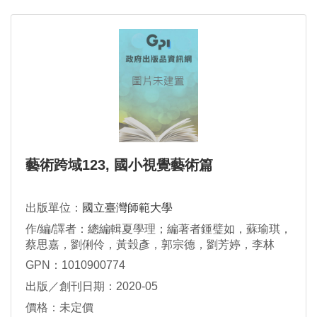
藝術跨域123, 國小視覺藝術篇
出版單位：
國立臺灣師範大學
作/編/譯者：總編輯夏學理；編著者鍾璧如，蘇瑜琪，
蔡思嘉，劉俐伶，黃瑴彥，郭宗德，劉芳婷，李林
異，張琬湄，粘瑞蘭
GPN：1010900774
出版／創刊日期：2020-05
價格：未定價