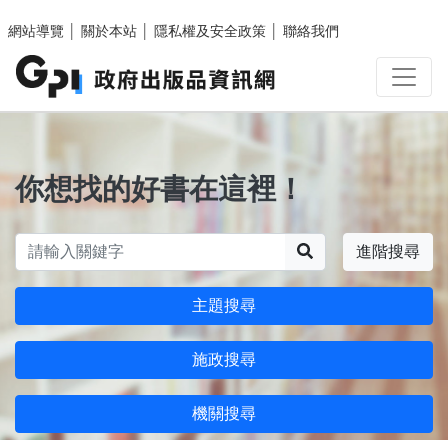
跳至主要內容區塊
網站導覽
│
關於本站
│
隱私權及安全政策
│
聯絡我們
你想找的好書在這裡！
搜尋
進階搜尋
主題搜尋
施政搜尋
機關搜尋