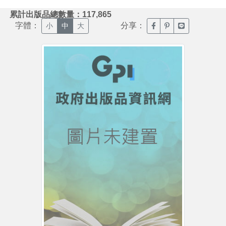
:::
累計出版品總數量：117,865
字體：
分享：
臉書分享(另開新視窗)
噗浪分享(另開新視
Line分享(另
小
中
大