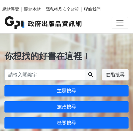
跳至主要內容區塊
網站導覽
│
關於本站
│
隱私權及安全政策
│
聯絡我們
你想找的好書在這裡！
搜尋
進階搜尋
主題搜尋
施政搜尋
機關搜尋