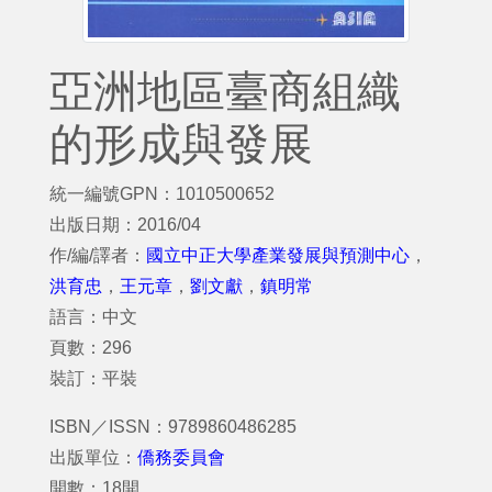
亞洲地區臺商組織
的形成與發展
統一編號GPN：1010500652
出版日期：2016/04
作/編/譯者：
國立中正大學產業發展與預測中心
，
洪育忠
，
王元章
，
劉文獻
，
鎮明常
語言：中文
頁數：296
裝訂：平裝
ISBN／ISSN：9789860486285
出版單位：
僑務委員會
開數：18開