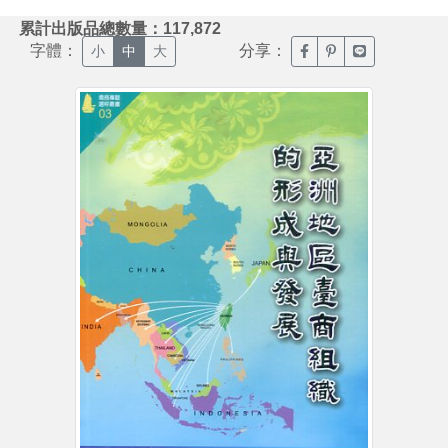
:::
累計出版品總數量：117,872
字體：
分享：
臉書分享(另開新視窗)
噗浪分享(另開新視
Line分享(另
小
中
大