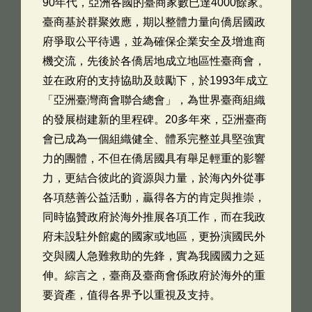
90年代，亞洲各國的臺商家數已達4000餘家。
臺商基於群聚效應，期以整體力量向僑居國政
府爭取公平待遇，並為確保企業安全及增進商
機交流，先後於各僑居地成立地區性臺商會，
並在政府的支持協助及鼓勵下，於1993年成立
「亞洲臺灣商會聯合總會」，為世界臺商組織
的發展樹建新的里程碑。20多年來，亞洲臺商
會已成為一個組織健全、體系完整並具堅強實
力的團體，不但在僑居國具有舉足輕重的影響
力，更結合彼此的資源與力量，於海內外從事
各項慈善公益活動，贏得各方的肯定與推崇，
同時協贊政府於海外推展各項工作，而在我政
府未設駐外館處的國家或地區，更扮演國民外
交與國人急難救助的先鋒，實為我國國力之延
伸。綜言之，臺商及臺商會係政府於海外的重
要資產，值得各界予以重視及支持。