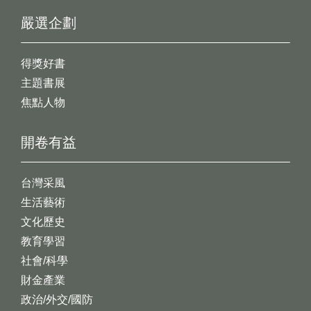
嚴選企劃
得獎好書
主題書展
焦點人物
開卷有益
台灣采風
生活藝術
文化歷史
教育學習
社會/科學
財金產業
政治/外交/國防