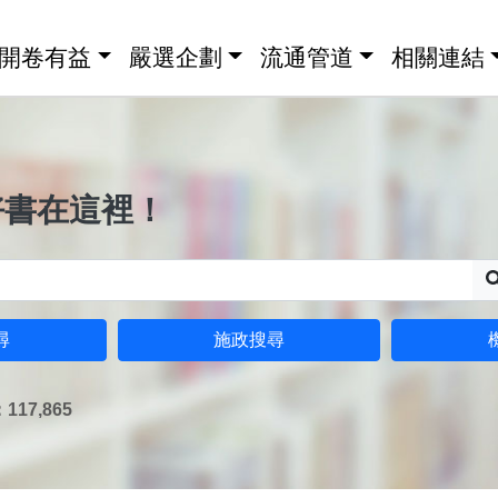
開卷有益
嚴選企劃
流通管道
相關連結
好書在這裡！
尋
施政搜尋
17,865