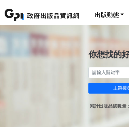
跳至主要內容區塊
:::
出版動態
你想找的
主題搜
累計出版品總數量：1