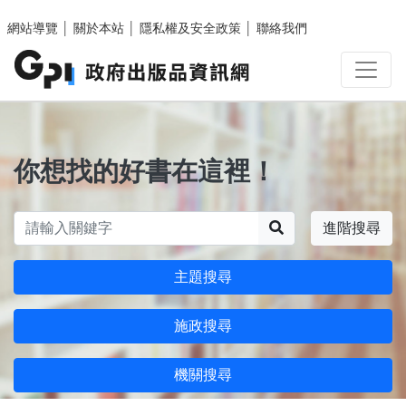
跳至主要內容區塊
網站導覽
│
關於本站
│
隱私權及安全政策
│
聯絡我們
你想找的好書在這裡！
搜尋
進階搜尋
主題搜尋
施政搜尋
機關搜尋