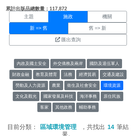
施政搜尋結果頁面
:::
累計出版品總數量：117,872
主題
施政
機關
新 => 舊
舊 => 新
匯出查詢
內政及國土安全
外交僑務及兩岸
國防及退伍軍人
財政金融
教育及體育
法務
經濟貿易
交通及建設
勞動及人力資源
農業
衛生及社會安全
環境資源
文化及觀光
國家發展及科技
海洋事務
原住民族
客家
其他政務
輔助事務
目前分類：
區域環境管理
，共找出
14
筆結
果。