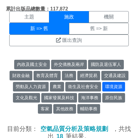
施政搜尋結果頁面
:::
累計出版品總數量：117,872
主題
施政
機關
新 => 舊
舊 => 新
匯出查詢
內政及國土安全
外交僑務及兩岸
國防及退伍軍人
財政金融
教育及體育
法務
經濟貿易
交通及建設
勞動及人力資源
農業
衛生及社會安全
環境資源
文化及觀光
國家發展及科技
海洋事務
原住民族
客家
其他政務
輔助事務
目前分類：
空氣品質分析及策略規劃
，共找
出
18
筆結果。