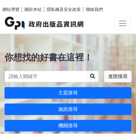
跳至主要內容區塊
網站導覽
│
關於本站
│
隱私權及安全政策
│
聯絡我們
你想找的好書在這裡！
搜尋
進階搜尋
主題搜尋
施政搜尋
機關搜尋