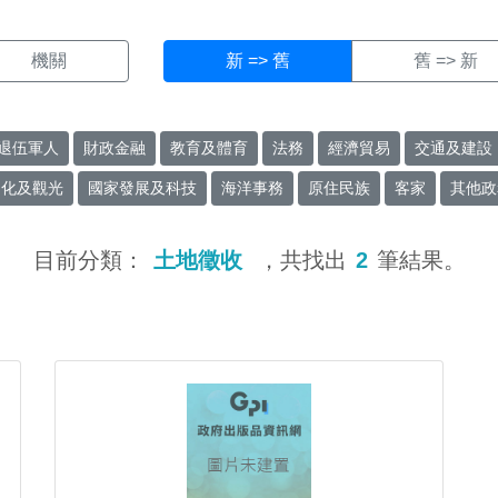
機關
新 => 舊
舊 => 新
退伍軍人
財政金融
教育及體育
法務
經濟貿易
交通及建設
文化及觀光
國家發展及科技
海洋事務
原住民族
客家
其他政
目前分類：
土地徵收
，共找出
2
筆結果。