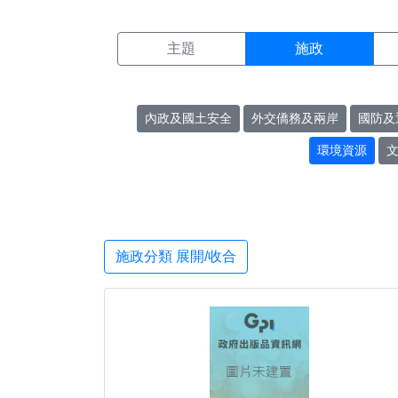
施政搜尋結果頁面
:::
主題
施政
內政及國土安全
外交僑務及兩岸
國防及
環境資源
施政分類 展開/收合