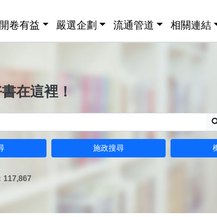
開卷有益
嚴選企劃
流通管道
相關連結
好書在這裡！
尋
施政搜尋
17,867