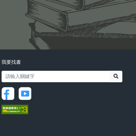
我要找書
搜尋