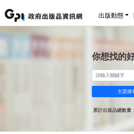
跳至主要內容區塊
:::
出版動態
你想找的
主題搜
累計出版品總數量：1