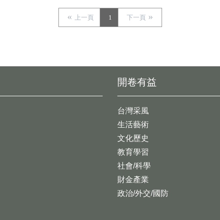
上一頁
1
下一頁
開卷有益
台灣采風
生活藝術
文化歷史
教育學習
社會/科學
財金產業
政治/外交/國防