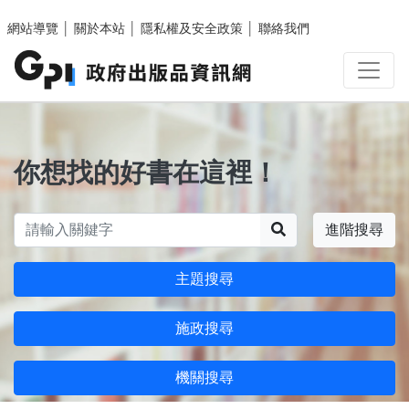
跳至主要內容區塊
網站導覽
│
關於本站
│
隱私權及安全政策
│
聯絡我們
你想找的好書在這裡！
搜尋
進階搜尋
主題搜尋
施政搜尋
機關搜尋