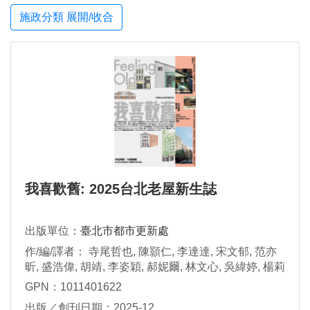
施政分類 展開/收合
我喜歡舊: 2025台北老屋新生誌
出版單位：
臺北市都市更新處
作/編/譯者： 寺尾哲也, 陳顥仁, 李達達, 宋文郁, 范亦
昕, 盛浩偉, 胡靖, 李姿穎, 郝妮爾, 林文心, 吳緯婷, 楊莉
敏, 白樵, 蕭詒徽
GPN：1011401622
出版／創刊日期：2025-12