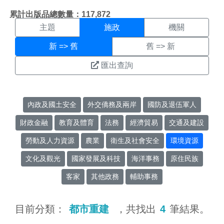
施政搜尋結果頁面
:::
累計出版品總數量：117,872
主題
施政
機關
新 => 舊
舊 => 新
匯出查詢
內政及國土安全
外交僑務及兩岸
國防及退伍軍人
財政金融
教育及體育
法務
經濟貿易
交通及建設
勞動及人力資源
農業
衛生及社會安全
環境資源
文化及觀光
國家發展及科技
海洋事務
原住民族
客家
其他政務
輔助事務
目前分類：
都市重建
，共找出
4
筆結果。