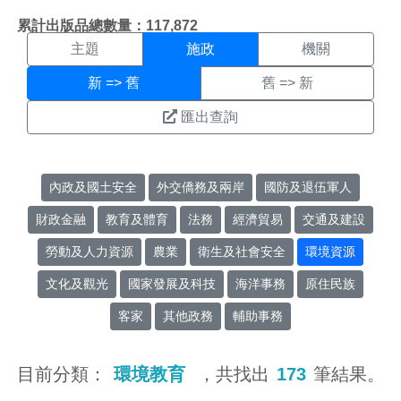
施政搜尋結果頁面
:::
累計出版品總數量：117,872
主題
施政
機關
新 => 舊
舊 => 新
匯出查詢
內政及國土安全
外交僑務及兩岸
國防及退伍軍人
財政金融
教育及體育
法務
經濟貿易
交通及建設
勞動及人力資源
農業
衛生及社會安全
環境資源
文化及觀光
國家發展及科技
海洋事務
原住民族
客家
其他政務
輔助事務
目前分類：
環境教育
，共找出
173
筆結果。