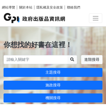
跳至主要內容區塊
網站導覽
│
關於本站
│
隱私權及安全政策
│
聯絡我們
你想找的好書在這裡！
搜尋
進階搜尋
主題搜尋
施政搜尋
機關搜尋