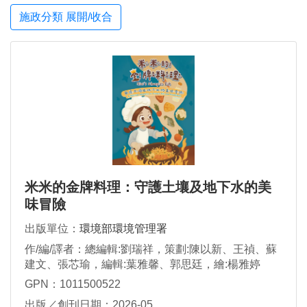
施政分類 展開/收合
米米的金牌料理：守護土壤及地下水的美
味冒險
出版單位：
環境部環境管理署
作/編/譯者：總編輯:劉瑞祥，策劃:陳以新、王禎、蘇
建文、張芯瑜，編輯:葉雅馨、郭思廷，繪:楊雅婷
GPN：1011500522
出版／創刊日期：2026-05