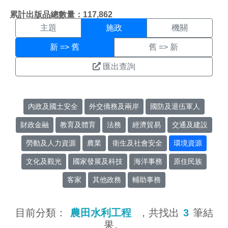
施政搜尋結果頁面
:::
累計出版品總數量：117,862
主題
施政
機關
新 => 舊
舊 => 新
匯出查詢
內政及國土安全
外交僑務及兩岸
國防及退伍軍人
財政金融
教育及體育
法務
經濟貿易
交通及建設
勞動及人力資源
農業
衛生及社會安全
環境資源
文化及觀光
國家發展及科技
海洋事務
原住民族
客家
其他政務
輔助事務
目前分類：
農田水利工程
，共找出
3
筆結
果。