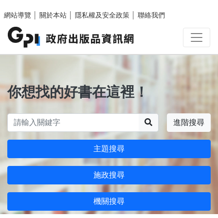
跳至主要內容區塊
網站導覽
│
關於本站
│
隱私權及安全政策
│
聯絡我們
你想找的好書在這裡！
搜尋
進階搜尋
主題搜尋
施政搜尋
機關搜尋