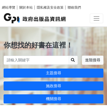
跳至主要內容區塊
網站導覽
│
關於本站
│
隱私權及安全政策
│
聯絡我們
你想找的好書在這裡！
搜尋
進階搜尋
主題搜尋
施政搜尋
機關搜尋