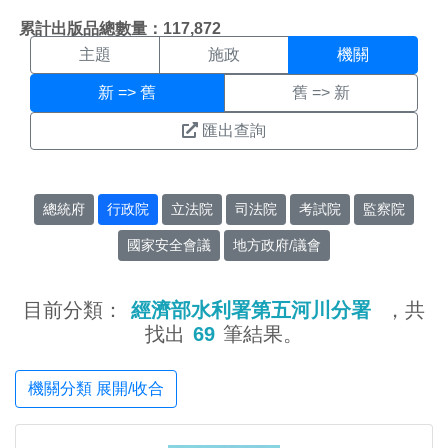
機關搜尋結果頁面
:::
累計出版品總數量：117,872
主題
施政
機關
新 => 舊
舊 => 新
匯出查詢
總統府
行政院
立法院
司法院
考試院
監察院
國家安全會議
地方政府/議會
目前分類：
經濟部水利署第五河川分署
，共
找出
69
筆結果。
機關分類 展開/收合