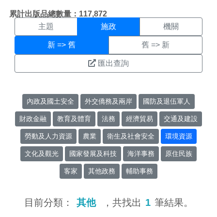
施政搜尋結果頁面
:::
累計出版品總數量：117,872
主題
施政
機關
新 => 舊
舊 => 新
匯出查詢
內政及國土安全
外交僑務及兩岸
國防及退伍軍人
財政金融
教育及體育
法務
經濟貿易
交通及建設
勞動及人力資源
農業
衛生及社會安全
環境資源
文化及觀光
國家發展及科技
海洋事務
原住民族
客家
其他政務
輔助事務
目前分類：
其他
，共找出
1
筆結果。