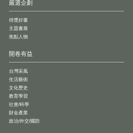
嚴選企劃
得獎好書
主題書展
焦點人物
開卷有益
台灣采風
生活藝術
文化歷史
教育學習
社會/科學
財金產業
政治/外交/國防