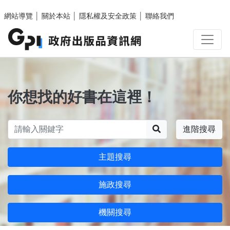
跳至主要內容區塊
網站導覽
│
關於本站
│
隱私權及安全政策
│
聯絡我們
你想找的好書在這裡！
搜尋
進階搜尋
主題搜尋
施政搜尋
機關搜尋