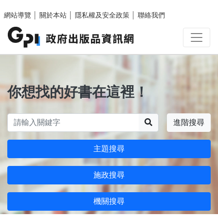
跳至主要內容區塊
網站導覽
│
關於本站
│
隱私權及安全政策
│
聯絡我們
你想找的好書在這裡！
搜尋
進階搜尋
主題搜尋
施政搜尋
機關搜尋