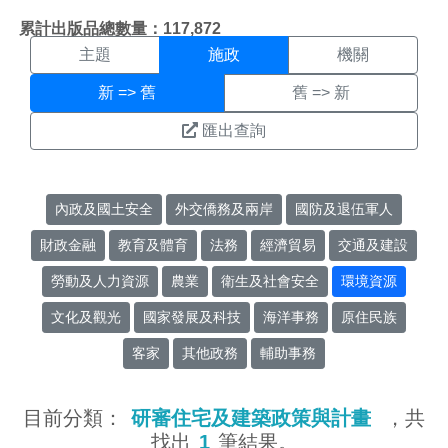
施政搜尋結果頁面
:::
累計出版品總數量：117,872
主題
施政
機關
新 => 舊
舊 => 新
匯出查詢
內政及國土安全
外交僑務及兩岸
國防及退伍軍人
財政金融
教育及體育
法務
經濟貿易
交通及建設
勞動及人力資源
農業
衛生及社會安全
環境資源
文化及觀光
國家發展及科技
海洋事務
原住民族
客家
其他政務
輔助事務
目前分類：
研審住宅及建築政策與計畫
，共
找出
1
筆結果。