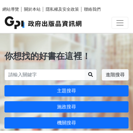
跳至主要內容區塊
網站導覽
│
關於本站
│
隱私權及安全政策
│
聯絡我們
你想找的好書在這裡！
搜尋
進階搜尋
主題搜尋
施政搜尋
機關搜尋