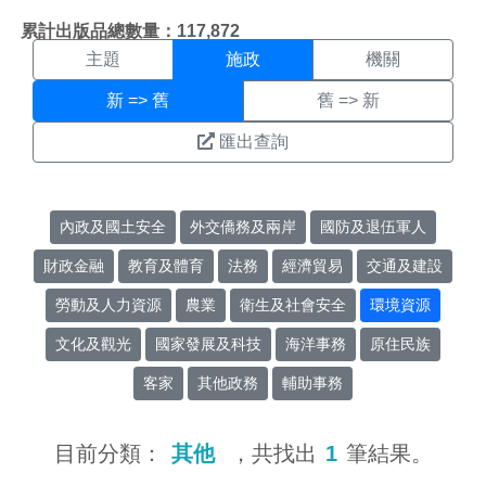
施政搜尋結果頁面
:::
累計出版品總數量：117,872
主題
施政
機關
新 => 舊
舊 => 新
匯出查詢
內政及國土安全
外交僑務及兩岸
國防及退伍軍人
財政金融
教育及體育
法務
經濟貿易
交通及建設
勞動及人力資源
農業
衛生及社會安全
環境資源
文化及觀光
國家發展及科技
海洋事務
原住民族
客家
其他政務
輔助事務
目前分類：
其他
，共找出
1
筆結果。