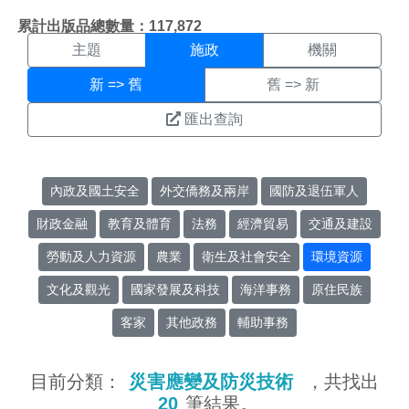
施政搜尋結果頁面
:::
累計出版品總數量：117,872
主題
施政
機關
新 => 舊
舊 => 新
匯出查詢
內政及國土安全
外交僑務及兩岸
國防及退伍軍人
財政金融
教育及體育
法務
經濟貿易
交通及建設
勞動及人力資源
農業
衛生及社會安全
環境資源
文化及觀光
國家發展及科技
海洋事務
原住民族
客家
其他政務
輔助事務
目前分類：
災害應變及防災技術
，共找出
20
筆結果。