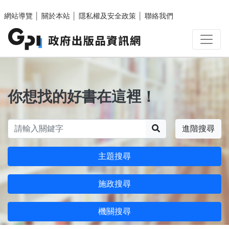
跳至主要內容區塊
網站導覽
│
關於本站
│
隱私權及安全政策
│
聯絡我們
你想找的好書在這裡！
搜尋
進階搜尋
主題搜尋
施政搜尋
機關搜尋