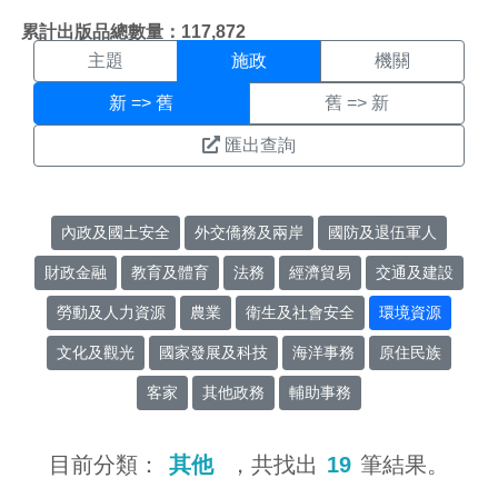
施政搜尋結果頁面
:::
累計出版品總數量：117,872
主題
施政
機關
新 => 舊
舊 => 新
匯出查詢
內政及國土安全
外交僑務及兩岸
國防及退伍軍人
財政金融
教育及體育
法務
經濟貿易
交通及建設
勞動及人力資源
農業
衛生及社會安全
環境資源
文化及觀光
國家發展及科技
海洋事務
原住民族
客家
其他政務
輔助事務
目前分類：
其他
，共找出
19
筆結果。