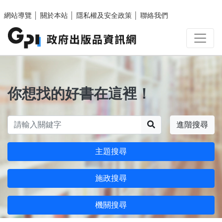
跳至主要內容區塊
網站導覽
│
關於本站
│
隱私權及安全政策
│
聯絡我們
你想找的好書在這裡！
搜尋
進階搜尋
主題搜尋
施政搜尋
機關搜尋