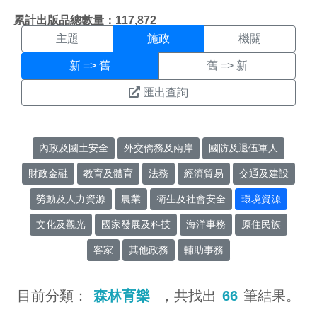
施政搜尋結果頁面
:::
累計出版品總數量：117,872
主題
施政
機關
新 => 舊
舊 => 新
匯出查詢
內政及國土安全
外交僑務及兩岸
國防及退伍軍人
財政金融
教育及體育
法務
經濟貿易
交通及建設
勞動及人力資源
農業
衛生及社會安全
環境資源
文化及觀光
國家發展及科技
海洋事務
原住民族
客家
其他政務
輔助事務
目前分類：
森林育樂
，共找出
66
筆結果。