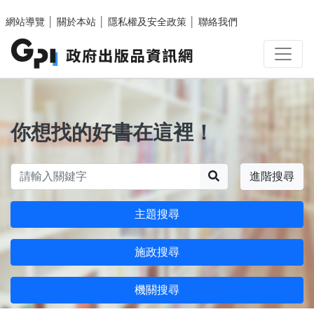
跳至主要內容區塊
網站導覽
│
關於本站
│
隱私權及安全政策
│
聯絡我們
你想找的好書在這裡！
搜尋
進階搜尋
主題搜尋
施政搜尋
機關搜尋