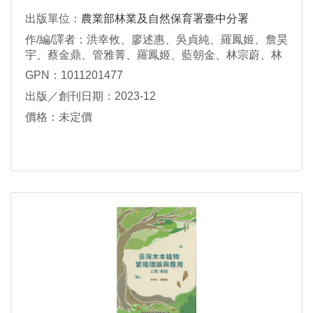
出版單位：
農業部林業及自然保育署臺中分署
作/編/譯者：洪幸攸、廖述惠、吳貞純、羅鳳姬、詹昊
宇、蔡金鼎、管雅菁、羅鳳姬、藍朝金、林宗蔚、林
宗賢、陳明宏、卿智綱、張維純、劉庭余、林聰穎、
GPN：1011201477
謝木華、詹昊宇、莊采蓁、劉宗翰、劉保安、游文
出版／創刊日期：2023-12
宓、李偉涵
價格：未定價