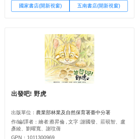
國家書店(開新視窗)
五南書店(開新視窗)
出發吧! 野虎
出版單位：
農業部林業及自然保育署臺中分署
作/編/譯者：繪者:蔡昇倫 , 文字 :謝國發、莊硯智、盧
彥綾、劉曜寬、謝玟蒨
GPN：1011300969