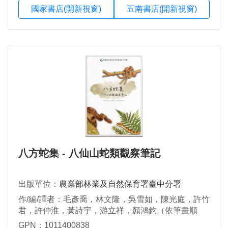
國家書店(開新視窗)
五南書店(開新視窗)
八方蛇集 - 八仙山蛇類觀察筆記
出版單位：
農業部林業及自然保育署臺中分署
作/編/譯者：毛彥喬，林文隆，吳雪如，陳光庭，許竹
君，許仲淮，黃詩宇，游立祥，顏鴻鈞（依筆畫順
序）
GPN：1011400838