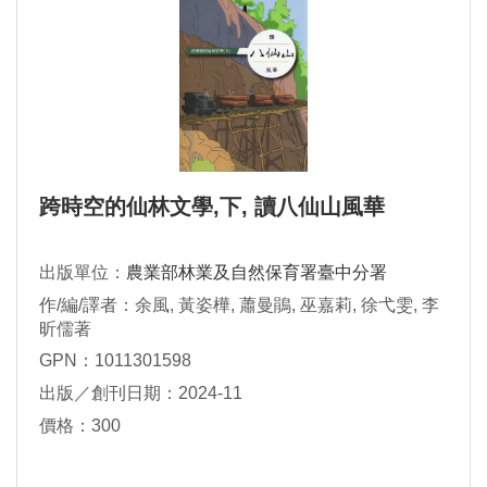
跨時空的仙林文學,下, 讀八仙山風華
出版單位：
農業部林業及自然保育署臺中分署
作/編/譯者：余風, 黃姿樺, 蕭曼鵑, 巫嘉莉, 徐弋雯, 李
昕儒著
GPN：1011301598
出版／創刊日期：2024-11
價格：300