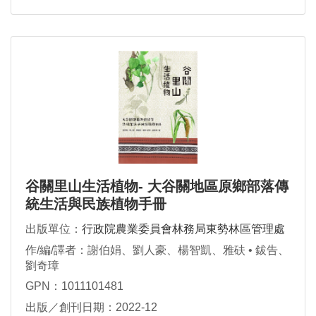
谷關里山生活植物- 大谷關地區原鄉部落傳
統生活與民族植物手冊
出版單位：
行政院農業委員會林務局東勢林區管理處
作/編/譯者：謝伯娟、劉人豪、楊智凱、雅砆 • 鈸告、
劉奇璋
GPN：1011101481
出版／創刊日期：2022-12