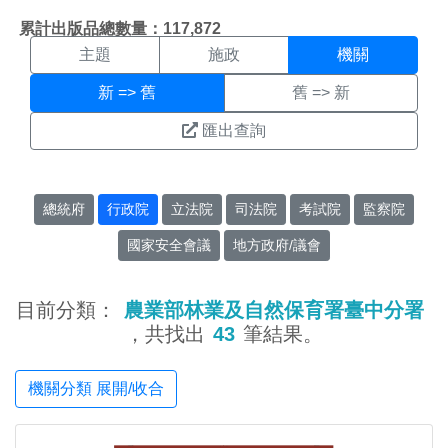
機關搜尋結果頁面
:::
累計出版品總數量：117,872
主題
施政
機關
新 => 舊
舊 => 新
匯出查詢
總統府
行政院
立法院
司法院
考試院
監察院
國家安全會議
地方政府/議會
目前分類：
農業部林業及自然保育署臺中分署
，共找出
43
筆結果。
機關分類 展開/收合