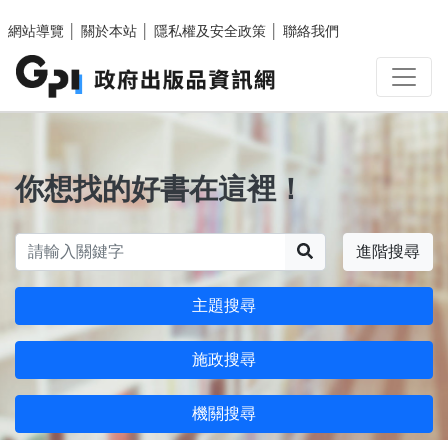
跳至主要內容區塊
網站導覽
│
關於本站
│
隱私權及安全政策
│
聯絡我們
你想找的好書在這裡！
搜尋
進階搜尋
主題搜尋
施政搜尋
機關搜尋