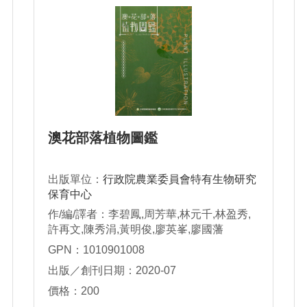
澳花部落植物圖鑑
出版單位：
行政院農業委員會特有生物研究
保育中心
作/編/譯者：李碧鳳,周芳華,林元千,林盈秀,
許再文,陳秀涓,黃明俊,廖英峯,廖國藩
GPN：1010901008
出版／創刊日期：2020-07
價格：200