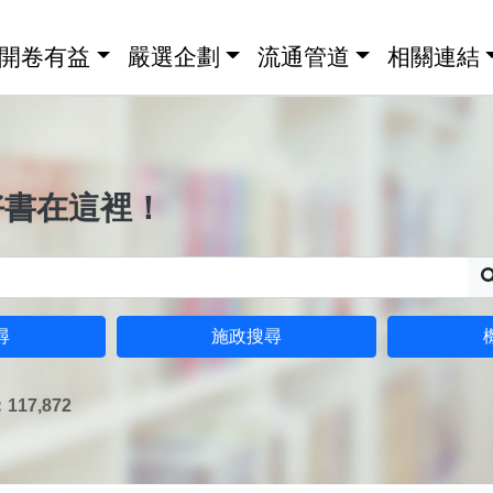
開卷有益
嚴選企劃
流通管道
相關連結
好書在這裡！
尋
施政搜尋
17,872