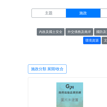
施政搜尋結果頁面
:::
主題
施政
內政及國土安全
外交僑務及兩岸
國防及
環境資源
施政分類 展開/收合