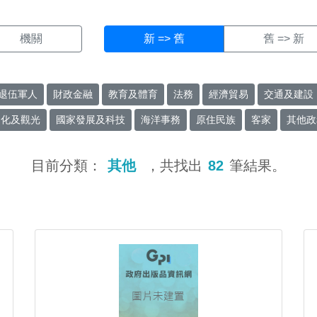
機關
新 => 舊
舊 => 新
退伍軍人
財政金融
教育及體育
法務
經濟貿易
交通及建設
文化及觀光
國家發展及科技
海洋事務
原住民族
客家
其他政
目前分類：
其他
，共找出
82
筆結果。