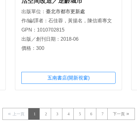
活空間改造／逆齡城市
出版單位：
臺北市都市更新處
作/編/譯者：石佳蓉，黃揚名，陳信甫專文
GPN：1010702815
出版／創刊日期：2018-06
價格：300
五南書店(開新視窗)
上一頁
1
2
3
4
5
6
7
下一頁