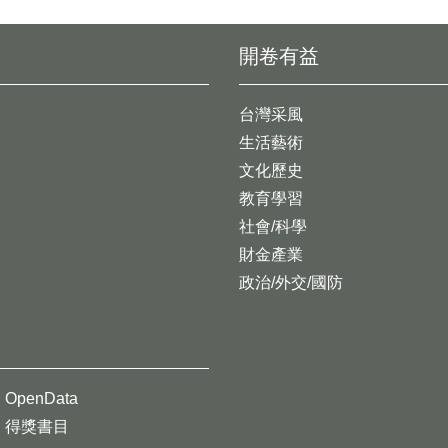
開卷有益
台灣采風
生活藝術
文化歷史
教育學習
社會/科學
財金產業
政治/外交/國防
OpenData
得獎書目