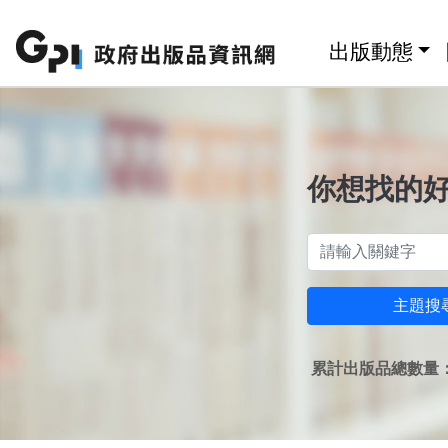
跳至主要內容區塊
:::
出版動態
你想找的
主題搜
累計出版品總數量：1