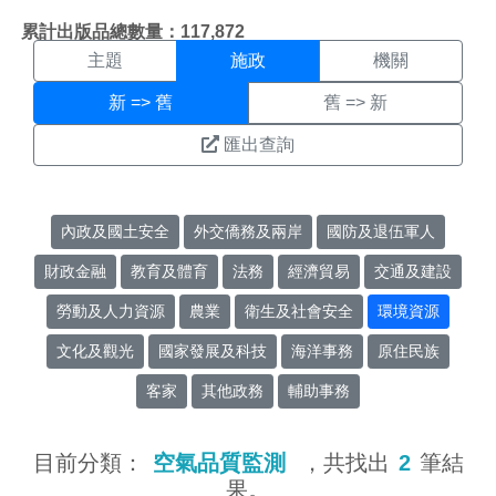
施政搜尋結果頁面
:::
累計出版品總數量：117,872
主題
施政
機關
新 => 舊
舊 => 新
匯出查詢
內政及國土安全
外交僑務及兩岸
國防及退伍軍人
財政金融
教育及體育
法務
經濟貿易
交通及建設
勞動及人力資源
農業
衛生及社會安全
環境資源
文化及觀光
國家發展及科技
海洋事務
原住民族
客家
其他政務
輔助事務
目前分類：
空氣品質監測
，共找出
2
筆結
果。