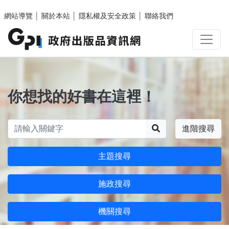
跳至主要內容區塊
網站導覽
│
關於本站
│
隱私權及安全政策
│
聯絡我們
你想找的好書在這裡！
搜尋
進階搜尋
主題搜尋
施政搜尋
機關搜尋