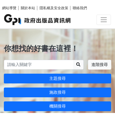
跳至主要內容區塊
網站導覽
│
關於本站
│
隱私權及安全政策
│
聯絡我們
你想找的好書在這裡！
搜尋
進階搜尋
主題搜尋
施政搜尋
機關搜尋