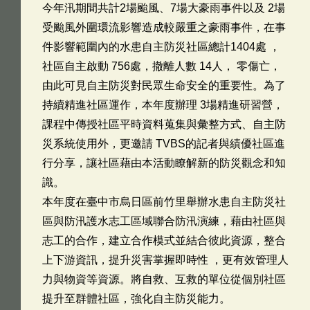
今年汛期間共計2場颱風、7場大豪雨事件以及 2場
受颱風外圍環流影響造成較嚴重之豪雨事件，在事
件影響範圍內的水患自主防災社區總計1404處 ，
社區自主啟動 756處，撤離人數 14人， 零傷亡，
由此可見自主防災對民眾生命安全的重要性。為了
持續精進社區運作，本年度辦理 3場精進研習營，
課程中傳授社區平時資料蒐集與彙整方式、自主防
災系統使用外，更邀請 TVBS的記者與績優社區進
行分享，讓社區藉由本活動瞭解新的防災觀念和知
識。
本年度在臺中市烏日區前竹里舉辦水患自主防災社
區與防汛護水志工區域聯合防汛演練，藉由社區與
志工的合作，建立合作模式並結合彼此資源，整合
上下游資訊，提升災害掌握即時性 ，更有效管理人
力與物資等資源。將自救、互救的單位從個別社區
提升至群體社區，強化自主防災能力。