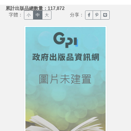
:::
累計出版品總數量：117,872
字體：
分享：
臉書分享(另開新視窗)
噗浪分享(另開新視
Line分享(另
小
中
大