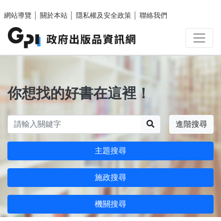
跳至主要內容區塊
網站導覽
│
關於本站
│
隱私權及安全政策
│
聯絡我們
你想找的好書在這裡！
搜尋
進階搜尋
主題搜尋
施政搜尋
機關搜尋