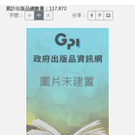
:::
累計出版品總數量：117,872
字體：
分享：
臉書分享(另開新視窗)
噗浪分享(另開新視
Line分享(另
小
中
大