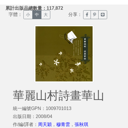
:::
累計出版品總數量：117,872
字體：
分享：
臉書分享(另開新視窗)
噗浪分享(另開新視
Line分享(另
小
中
大
華麗山村詩畫華山
統一編號GPN：1009701013
出版日期：2008/04
作/編/譯者：
周天穎
，
穆青雲
，
張秋琪