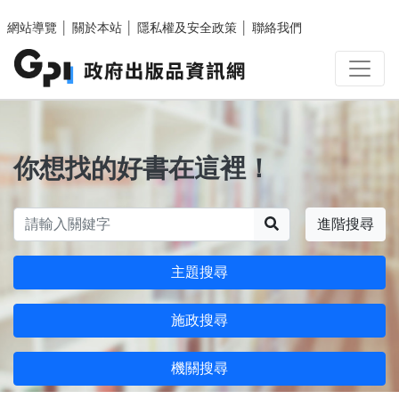
跳至主要內容區塊
網站導覽
│
關於本站
│
隱私權及安全政策
│
聯絡我們
你想找的好書在這裡！
搜尋
進階搜尋
主題搜尋
施政搜尋
機關搜尋