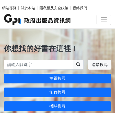
跳至主要內容區塊
網站導覽
│
關於本站
│
隱私權及安全政策
│
聯絡我們
你想找的好書在這裡！
搜尋
進階搜尋
主題搜尋
施政搜尋
機關搜尋