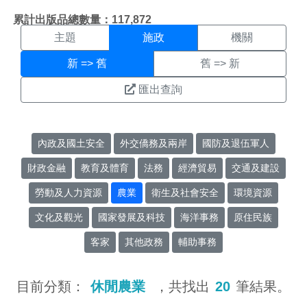
施政搜尋結果頁面
:::
累計出版品總數量：117,872
主題
施政
機關
新 => 舊
舊 => 新
匯出查詢
內政及國土安全
外交僑務及兩岸
國防及退伍軍人
財政金融
教育及體育
法務
經濟貿易
交通及建設
勞動及人力資源
農業
衛生及社會安全
環境資源
文化及觀光
國家發展及科技
海洋事務
原住民族
客家
其他政務
輔助事務
目前分類：
休閒農業
，共找出
20
筆結果。