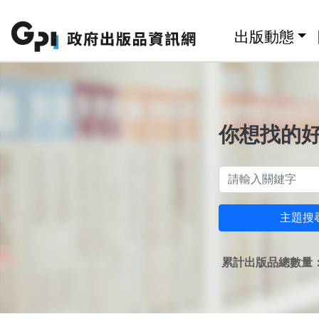
跳至主要內容區塊
:::
出版動態
你想找的
主題搜
累計出版品總數量：1