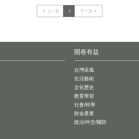
上一頁
1
下一頁
開卷有益
台灣采風
生活藝術
文化歷史
教育學習
社會/科學
財金產業
政治/外交/國防