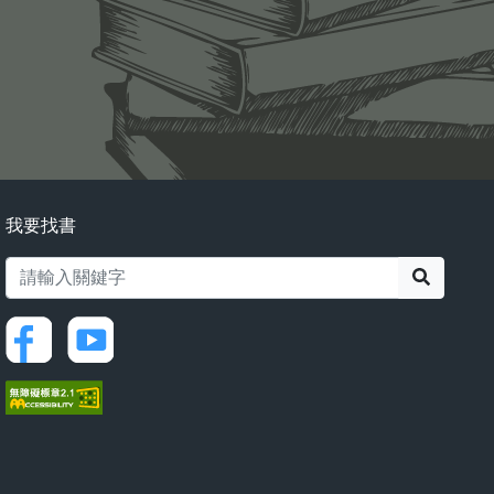
我要找書
搜尋