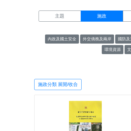
施政搜尋結果頁面
:::
主題
施政
內政及國土安全
外交僑務及兩岸
國防及
環境資源
施政分類 展開/收合