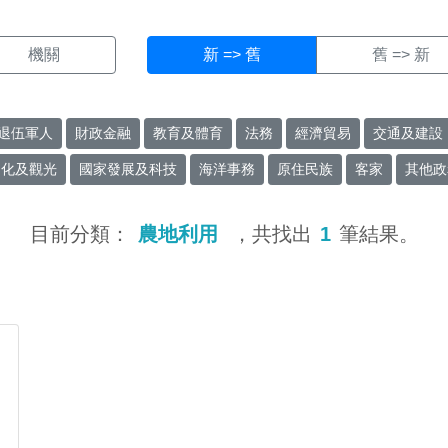
機關
新 => 舊
舊 => 新
退伍軍人
財政金融
教育及體育
法務
經濟貿易
交通及建設
文化及觀光
國家發展及科技
海洋事務
原住民族
客家
其他政
目前分類：
農地利用
，共找出
1
筆結果。