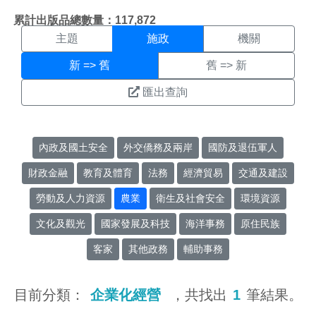
施政搜尋結果頁面
:::
累計出版品總數量：117,872
主題
施政
機關
新 => 舊
舊 => 新
匯出查詢
內政及國土安全
外交僑務及兩岸
國防及退伍軍人
財政金融
教育及體育
法務
經濟貿易
交通及建設
勞動及人力資源
農業
衛生及社會安全
環境資源
文化及觀光
國家發展及科技
海洋事務
原住民族
客家
其他政務
輔助事務
目前分類：
企業化經營
，共找出
1
筆結果。