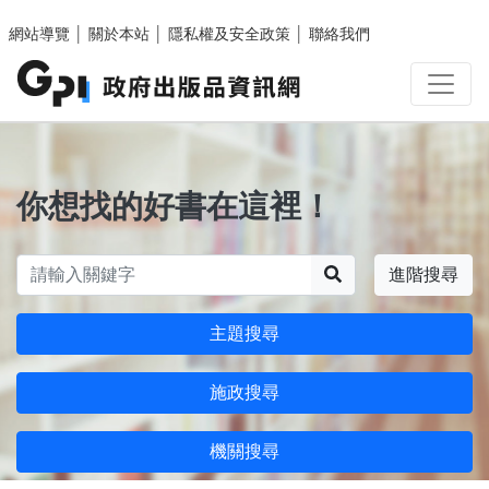
跳至主要內容區塊
網站導覽
│
關於本站
│
隱私權及安全政策
│
聯絡我們
你想找的好書在這裡！
搜尋
進階搜尋
主題搜尋
施政搜尋
機關搜尋