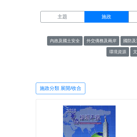
施政搜尋結果頁面
:::
主題
施政
內政及國土安全
外交僑務及兩岸
國防及
環境資源
施政分類 展開/收合