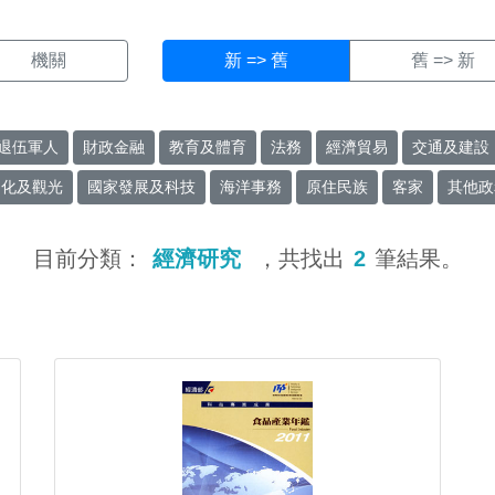
機關
新 => 舊
舊 => 新
退伍軍人
財政金融
教育及體育
法務
經濟貿易
交通及建設
文化及觀光
國家發展及科技
海洋事務
原住民族
客家
其他政
目前分類：
經濟研究
，共找出
2
筆結果。