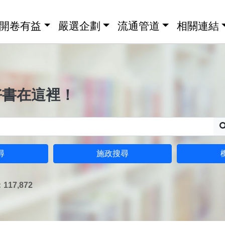
開卷有益
嚴選企劃
流通管道
相關連結
好書在這裡！
尋
施政搜尋
17,872