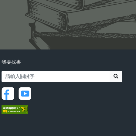
我要找書
搜尋