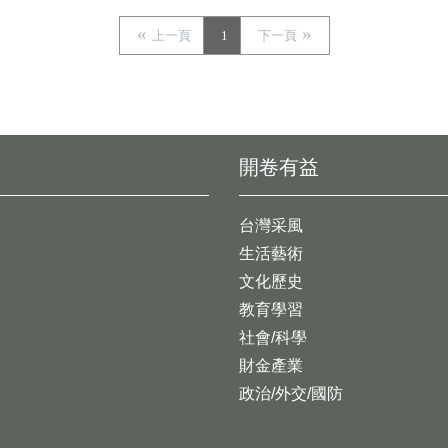
上一頁
1
下一頁
開卷有益
台灣采風
生活藝術
文化歷史
教育學習
社會/科學
財金產業
政治/外交/國防