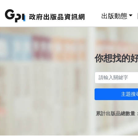
跳至主要內容區塊
:::
出版動態
你想找的
主題搜
累計出版品總數量：1