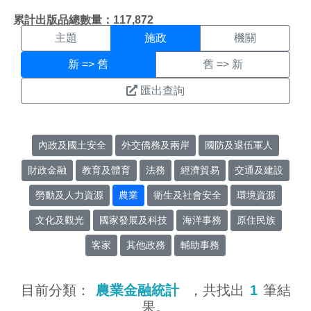
施政搜尋結果頁面
:::
累計出版品總數量：117,872
主題
施政
機關
新 => 舊
舊 => 新
匯出查詢
內政及國土安全
外交僑務及兩岸
國防及退伍軍人
財政金融
教育及體育
法務
經濟貿易
交通及建設
勞動及人力資源
農業
衛生及社會安全
環境資源
文化及觀光
國家發展及科技
海洋事務
原住民族
客家
其他政務
輔助事務
目前分類：
農業金融統計
，共找出
1
筆結
果。