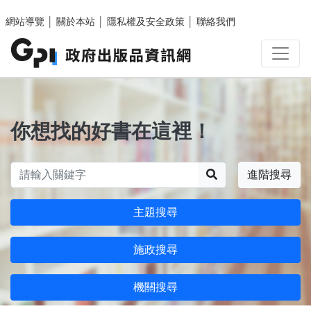
跳至主要內容區塊
網站導覽
│
關於本站
│
隱私權及安全政策
│
聯絡我們
你想找的好書在這裡！
搜尋
進階搜尋
主題搜尋
施政搜尋
機關搜尋