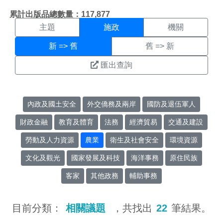
施政搜尋結果頁面
:::
累計出版品總數量：117,877
主題
施政
機關
新 => 舊
舊 => 新
匯出查詢
內政及國土安全
外交僑務及兩岸
國防及退伍軍人
財政金融
教育及體育
法務
經濟貿易
交通及建設
勞動及人力資源
農業
衛生及社會安全
環境資源
文化及觀光
國家發展及科技
海洋事務
原住民族
客家
其他政務
輔助事務
目前分類：
相關議題
，共找出
22
筆結果。