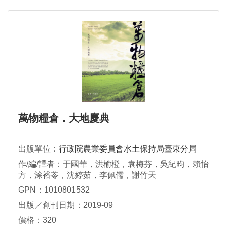
萬物糧倉．大地慶典
出版單位：
行政院農業委員會水土保持局臺東分局
作/編/譯者：于國華，洪榆橙，袁梅芬，吳紀昀，賴怡
方，涂裕苓，沈婷茹，李佩儒，謝竹天
GPN：1010801532
出版／創刊日期：2019-09
價格：320