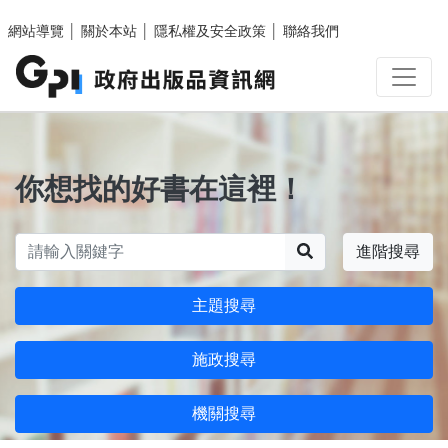
跳至主要內容區塊
網站導覽
│
關於本站
│
隱私權及安全政策
│
聯絡我們
你想找的好書在這裡！
搜尋
進階搜尋
主題搜尋
施政搜尋
機關搜尋