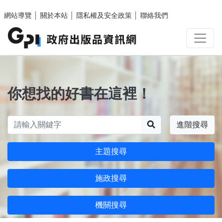
跳至主要內容區塊
網站導覽
│
關於本站
│
隱私權及安全政策
│
聯絡我們
你想找的好書在這裡！
搜尋
進階搜尋
主題搜尋
施政搜尋
機關搜尋