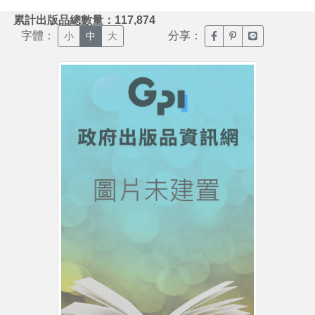
:::
累計出版品總數量：117,874
字體：
分享：
臉書分享(另開新視窗)
噗浪分享(另開新視
Line分享(另
小
中
大