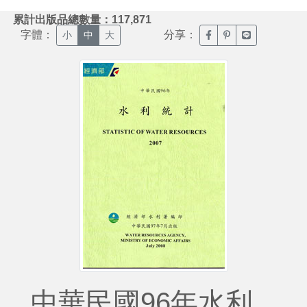
:::
累計出版品總數量：117,871
字體：
分享：
臉書分享(另開新視窗)
噗浪分享(另開新視
Line分享(另
小
中
大
中華民國96年水利