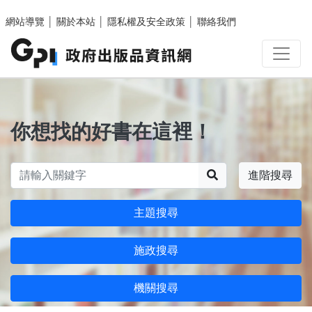
跳至主要內容區塊
網站導覽
│
關於本站
│
隱私權及安全政策
│
聯絡我們
你想找的好書在這裡！
搜尋
進階搜尋
主題搜尋
施政搜尋
機關搜尋