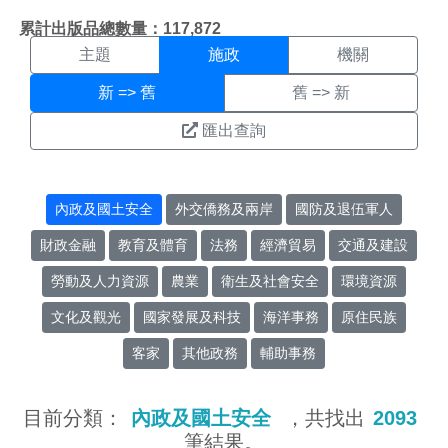
施政搜尋結果頁面
:::
累計出版品總數量：117,872
主題
施政
機關
新 => 舊
舊 => 新
匯出查詢
內政及國土安全
外交僑務及兩岸
國防及退伍軍人
財政金融
教育及體育
法務
經濟貿易
交通及建設
勞動及人力資源
農業
衛生及社會安全
環境資源
文化及觀光
國家發展及科技
海洋事務
原住民族
客家
其他政務
輔助事務
目前分類：
內政及國土安全
，共找出
2093
筆結果。