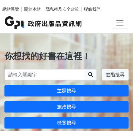
跳至主要內容區塊
網站導覽
│
關於本站
│
隱私權及安全政策
│
聯絡我們
你想找的好書在這裡！
搜尋
進階搜尋
主題搜尋
施政搜尋
機關搜尋